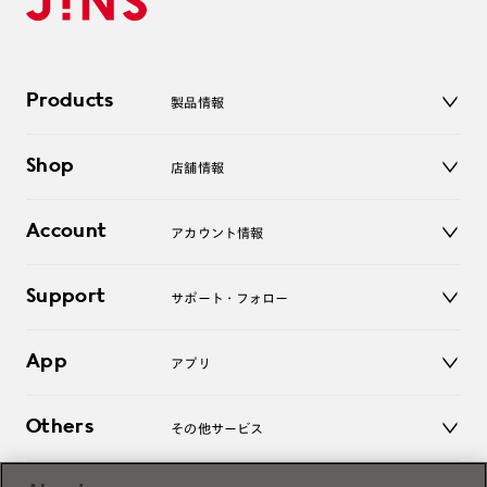
Products
製品情報
メガネ
Shop
店舗情報
サングラス
レンズ
店舗
コンタクトレンズ
Account
アカウント情報
オンラインショップ
老眼鏡
キッズ
マイページ／ログイン
Support
アクセサリー
サポート・フォロー
ログアウト
LINE公式アカウント
お知らせ
App
アプリ
よくあるご質問
ご利用ガイド
JINSアプリ
お問い合わせ
Others
その他サービス
3D WEB試着