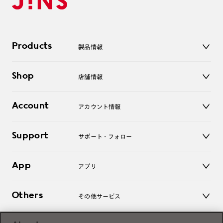
Products
製品情報
メガネ
Shop
店舗情報
サングラス
レンズ
店舗
コンタクトレンズ
Account
アカウント情報
オンラインショップ
老眼鏡
キッズ
マイページ／ログイン
Support
アクセサリー
サポート・フォロー
ログアウト
LINE公式アカウント
お知らせ
App
アプリ
よくあるご質問
ご利用ガイド
JINSアプリ
お問い合わせ
Others
その他サービス
3D WEB試着