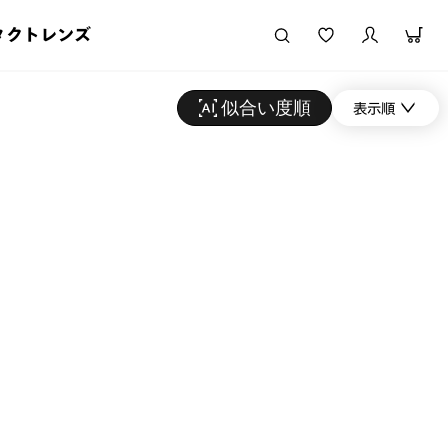
タクトレンズ
似合い度順
表示順