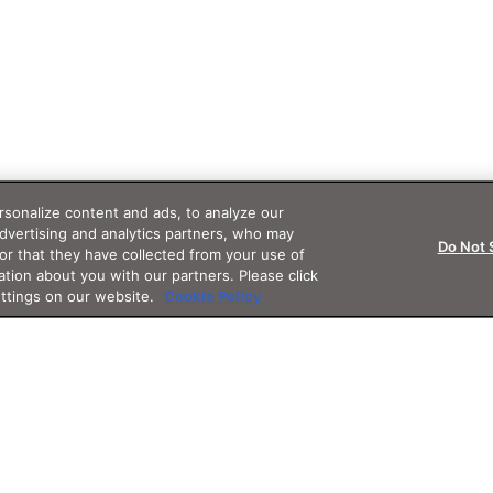
sonalize content and ads, to analyze our
advertising and analytics partners, who may
Do Not 
or that they have collected from your use of
ation about you with our partners. Please click
ettings on our website.
Cookie Policy