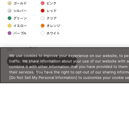
ゴールド
ピンク
シルバー
レッド
グリーン
クリア
イエロー
オレンジ
パープル
ホワイト
フレームの素材
0件
We use cookies to improve your experience on our website, to per
プラスチック系
traffic. We share information about your use of our website with 
絞り込む
（0）
combine it with other information that you have provided to them 
樹脂
their services. You have the right to opt-out of our sharing inform
リセット
[Do Not Sell My Personal Information] to customize your cookie s
アセテート
サスティナブル素材
セルロイド
金属系