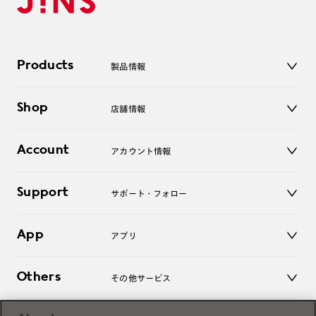
Products
製品情報
メガネ
Shop
店舗情報
サングラス
レンズ
店舗
コンタクトレンズ
Account
アカウント情報
オンラインショップ
老眼鏡
キッズ
マイページ／ログイン
Support
アクセサリー
サポート・フォロー
ログアウト
LINE公式アカウント
お知らせ
App
アプリ
よくあるご質問
ご利用ガイド
JINSアプリ
お問い合わせ
Others
その他サービス
3D WEB試着