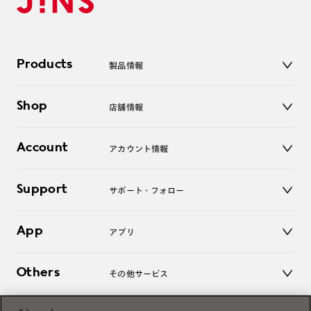
Products
製品情報
メガネ
Shop
店舗情報
サングラス
レンズ
店舗
コンタクトレンズ
Account
アカウント情報
オンラインショップ
老眼鏡
キッズ
マイページ／ログイン
Support
アクセサリー
サポート・フォロー
ログアウト
LINE公式アカウント
お知らせ
App
アプリ
よくあるご質問
ご利用ガイド
JINSアプリ
お問い合わせ
Others
その他サービス
3D WEB試着