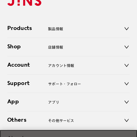
Products
製品情報
メガネ
Shop
店舗情報
サングラス
レンズ
店舗
コンタクトレンズ
Account
アカウント情報
オンラインショップ
老眼鏡
キッズ
マイページ／ログイン
Support
アクセサリー
サポート・フォロー
ログアウト
LINE公式アカウント
お知らせ
App
アプリ
よくあるご質問
ご利用ガイド
JINSアプリ
お問い合わせ
Others
その他サービス
3D WEB試着