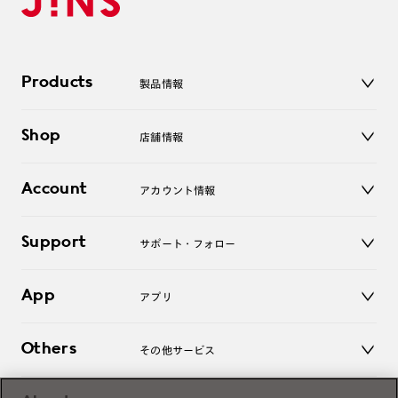
Products
製品情報
メガネ
Shop
店舗情報
サングラス
レンズ
店舗
コンタクトレンズ
Account
アカウント情報
オンラインショップ
老眼鏡
キッズ
マイページ／ログイン
Support
アクセサリー
サポート・フォロー
ログアウト
LINE公式アカウント
お知らせ
App
アプリ
よくあるご質問
ご利用ガイド
JINSアプリ
お問い合わせ
Others
その他サービス
3D WEB試着