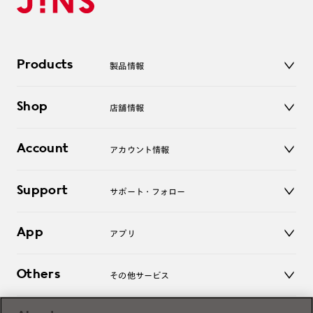
Products
製品情報
メガネ
Shop
店舗情報
サングラス
レンズ
店舗
コンタクトレンズ
Account
アカウント情報
オンラインショップ
老眼鏡
キッズ
マイページ／ログイン
Support
アクセサリー
サポート・フォロー
ログアウト
LINE公式アカウント
お知らせ
App
アプリ
よくあるご質問
ご利用ガイド
JINSアプリ
お問い合わせ
Others
その他サービス
3D WEB試着