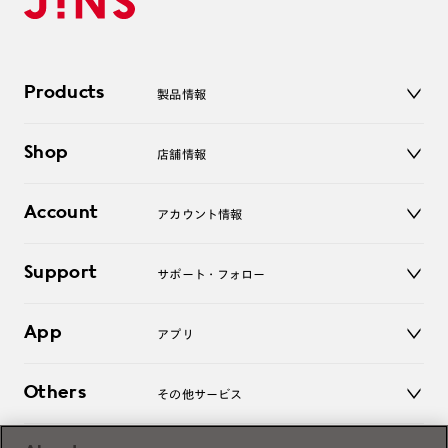
Products
製品情報
メガネ
Shop
店舗情報
サングラス
レンズ
店舗
コンタクトレンズ
Account
アカウント情報
オンラインショップ
老眼鏡
キッズ
マイページ／ログイン
Support
アクセサリー
サポート・フォロー
ログアウト
LINE公式アカウント
お知らせ
App
アプリ
よくあるご質問
ご利用ガイド
JINSアプリ
お問い合わせ
Others
その他サービス
3D WEB試着