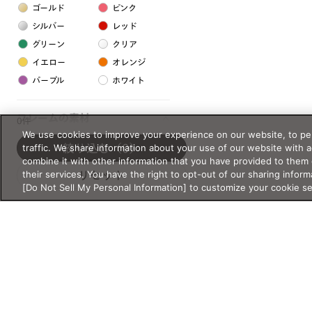
ゴールド
ピンク
シルバー
レッド
グリーン
クリア
イエロー
オレンジ
パープル
ホワイト
フレームの素材
0件
We use cookies to improve your experience on our website, to per
プラスチック系
traffic. We share information about your use of our website with 
絞り込む
（0）
combine it with other information that you have provided to them 
樹脂
their services. You have the right to opt-out of our sharing inform
リセット
[Do Not Sell My Personal Information] to customize your cookie s
アセテート
サスティナブル素材
セルロイド
金属系