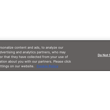
sonalize content and ads, to analyze our
advertising and analytics partners, who may
Do Not 
or that they have collected from your use of
ation about you with our partners. Please click
ettings on our website.
Cookie Policy