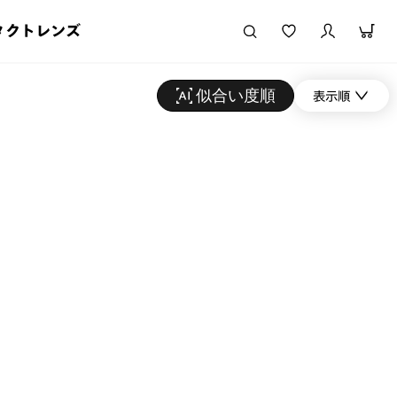
タクトレンズ
似合い度順
表示順