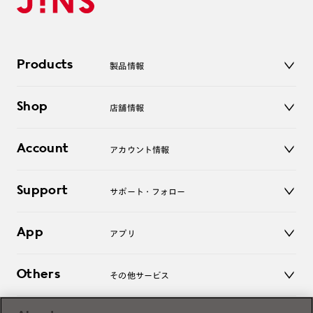
Products
製品情報
メガネ
Shop
店舗情報
サングラス
レンズ
店舗
コンタクトレンズ
Account
アカウント情報
オンラインショップ
老眼鏡
キッズ
マイページ／ログイン
Support
アクセサリー
サポート・フォロー
ログアウト
LINE公式アカウント
お知らせ
App
アプリ
よくあるご質問
ご利用ガイド
JINSアプリ
お問い合わせ
Others
その他サービス
3D WEB試着