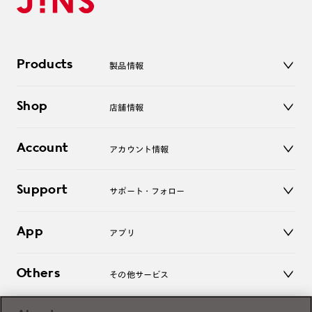
Products
製品情報
メガネ
Shop
店舗情報
サングラス
レンズ
店舗
コンタクトレンズ
Account
アカウント情報
オンラインショップ
老眼鏡
キッズ
マイページ／ログイン
Support
アクセサリー
サポート・フォロー
ログアウト
LINE公式アカウント
お知らせ
App
アプリ
よくあるご質問
ご利用ガイド
JINSアプリ
お問い合わせ
Others
その他サービス
3D WEB試着