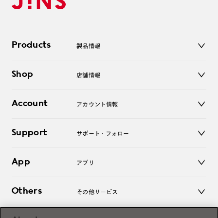
Products
製品情報
メガネ
Shop
店舗情報
サングラス
レンズ
店舗
コンタクトレンズ
Account
アカウント情報
オンラインショップ
老眼鏡
キッズ
マイページ／ログイン
Support
アクセサリー
サポート・フォロー
ログアウト
LINE公式アカウント
お知らせ
App
アプリ
よくあるご質問
ご利用ガイド
JINSアプリ
お問い合わせ
Others
その他サービス
3D WEB試着