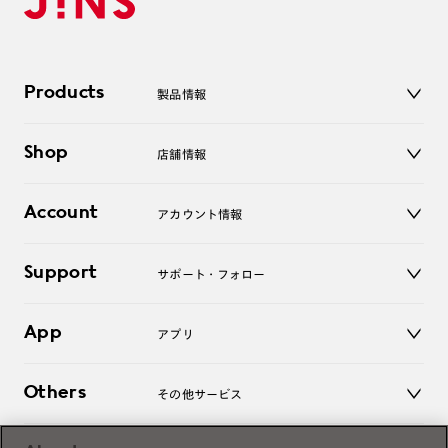
Products
製品情報
メガネ
Shop
店舗情報
サングラス
レンズ
店舗
コンタクトレンズ
Account
アカウント情報
オンラインショップ
老眼鏡
キッズ
マイページ／ログイン
Support
アクセサリー
サポート・フォロー
ログアウト
LINE公式アカウント
お知らせ
App
アプリ
よくあるご質問
ご利用ガイド
JINSアプリ
お問い合わせ
Others
その他サービス
3D WEB試着