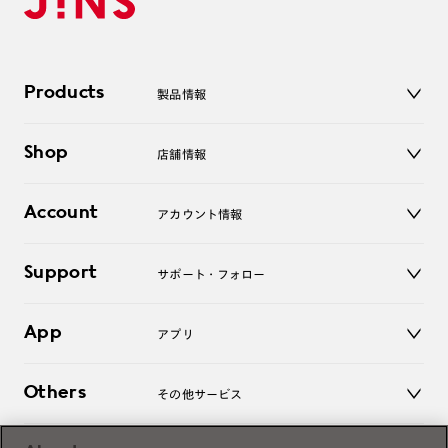
Products
製品情報
メガネ
Shop
店舗情報
サングラス
レンズ
店舗
コンタクトレンズ
Account
アカウント情報
オンラインショップ
老眼鏡
キッズ
マイページ／ログイン
Support
アクセサリー
サポート・フォロー
ログアウト
LINE公式アカウント
お知らせ
App
アプリ
よくあるご質問
ご利用ガイド
JINSアプリ
お問い合わせ
Others
その他サービス
3D WEB試着