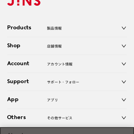
Products
製品情報
メガネ
Shop
店舗情報
サングラス
レンズ
店舗
コンタクトレンズ
Account
アカウント情報
オンラインショップ
老眼鏡
キッズ
マイページ／ログイン
Support
アクセサリー
サポート・フォロー
ログアウト
LINE公式アカウント
お知らせ
App
アプリ
よくあるご質問
ご利用ガイド
JINSアプリ
お問い合わせ
Others
その他サービス
3D WEB試着