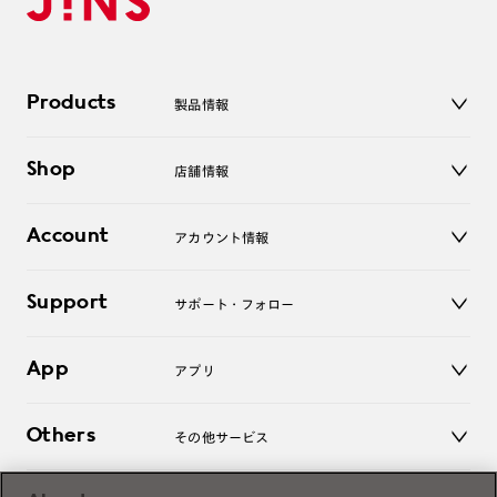
Products
製品情報
メガネ
Shop
店舗情報
サングラス
レンズ
店舗
コンタクトレンズ
Account
アカウント情報
オンラインショップ
老眼鏡
キッズ
マイページ／ログイン
Support
アクセサリー
サポート・フォロー
ログアウト
LINE公式アカウント
お知らせ
App
アプリ
よくあるご質問
ご利用ガイド
JINSアプリ
お問い合わせ
Others
その他サービス
3D WEB試着