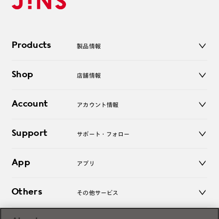
Products
製品情報
メガネ
Shop
店舗情報
サングラス
レンズ
店舗
コンタクトレンズ
Account
アカウント情報
オンラインショップ
老眼鏡
キッズ
マイページ／ログイン
Support
アクセサリー
サポート・フォロー
ログアウト
LINE公式アカウント
お知らせ
App
アプリ
よくあるご質問
ご利用ガイド
JINSアプリ
お問い合わせ
Others
その他サービス
3D WEB試着