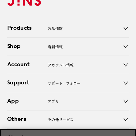
Products
製品情報
メガネ
Shop
店舗情報
サングラス
レンズ
店舗
コンタクトレンズ
Account
アカウント情報
オンラインショップ
老眼鏡
キッズ
マイページ／ログイン
Support
アクセサリー
サポート・フォロー
ログアウト
LINE公式アカウント
お知らせ
App
アプリ
よくあるご質問
ご利用ガイド
JINSアプリ
お問い合わせ
Others
その他サービス
3D WEB試着