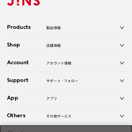
Products
製品情報
メガネ
Shop
店舗情報
サングラス
レンズ
店舗
コンタクトレンズ
Account
アカウント情報
オンラインショップ
老眼鏡
キッズ
マイページ／ログイン
Support
アクセサリー
サポート・フォロー
ログアウト
LINE公式アカウント
お知らせ
App
アプリ
よくあるご質問
ご利用ガイド
JINSアプリ
お問い合わせ
Others
その他サービス
3D WEB試着