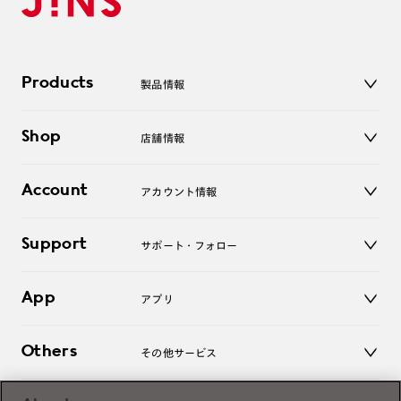
Products
製品情報
メガネ
Shop
店舗情報
サングラス
レンズ
店舗
コンタクトレンズ
Account
アカウント情報
オンラインショップ
老眼鏡
キッズ
マイページ／ログイン
Support
アクセサリー
サポート・フォロー
ログアウト
LINE公式アカウント
お知らせ
App
アプリ
よくあるご質問
ご利用ガイド
JINSアプリ
お問い合わせ
Others
その他サービス
3D WEB試着