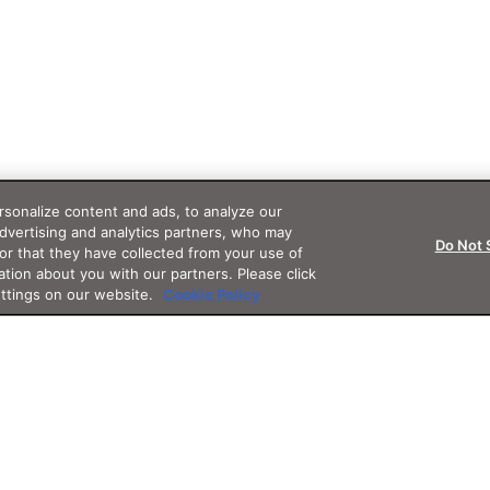
sonalize content and ads, to analyze our
advertising and analytics partners, who may
Do Not 
or that they have collected from your use of
ation about you with our partners. Please click
ettings on our website.
Cookie Policy