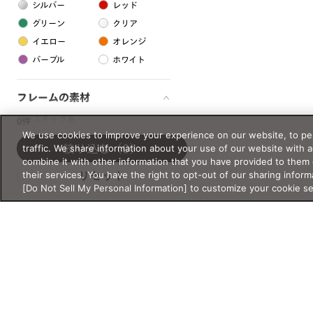
シルバー
レッド
グリーン
クリア
イエロー
オレンジ
パープル
ホワイト
フレームの素材
プラスチック系
0件
We use cookies to improve your experience on our website, to per
樹脂
traffic. We share information about your use of our website with 
絞り込む
（0）
combine it with other information that you have provided to them 
their services. You have the right to opt-out of our sharing inform
リセット
アセテート
[Do Not Sell My Personal Information] to customize your cookie s
サスティナブル素材
セルロイド
金属系
メタル