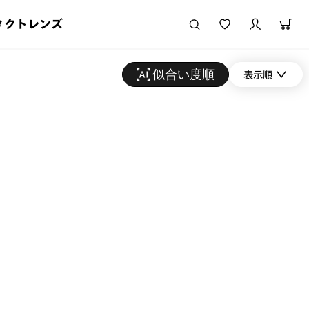
タクトレンズ
似合い度順
表示順