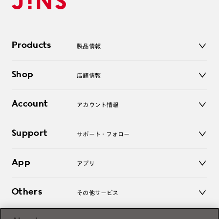
Products
製品情報
メガネ
Shop
店舗情報
サングラス
レンズ
店舗
コンタクトレンズ
Account
アカウント情報
オンラインショップ
老眼鏡
キッズ
マイページ／ログイン
Support
アクセサリー
サポート・フォロー
ログアウト
LINE公式アカウント
お知らせ
App
アプリ
よくあるご質問
ご利用ガイド
JINSアプリ
お問い合わせ
Others
その他サービス
3D WEB試着