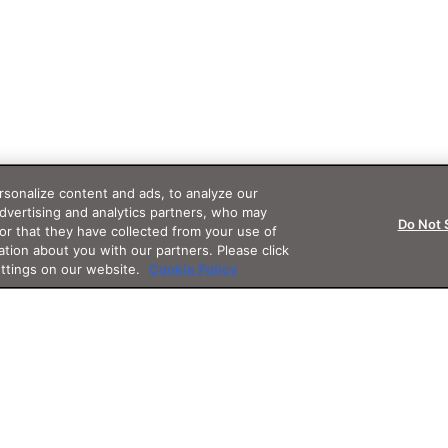
sonalize content and ads, to analyze our
advertising and analytics partners, who may
Do Not 
or that they have collected from your use of
ation about you with our partners. Please click
ettings on our website.
Cookie Policy