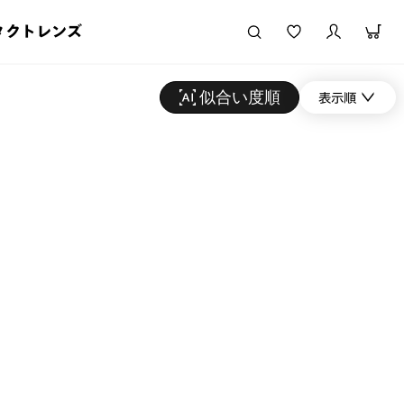
タクトレンズ
似合い度順
表示順