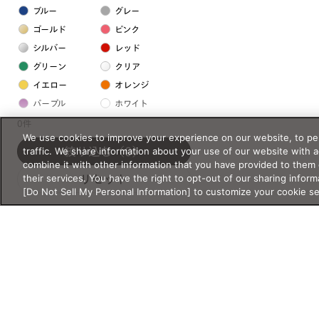
ブルー
グレー
ゴールド
ピンク
シルバー
レッド
グリーン
クリア
イエロー
オレンジ
パープル
ホワイト
0件
We use cookies to improve your experience on our website, to per
フレームの素材
traffic. We share information about your use of our website with 
絞り込む
（0）
combine it with other information that you have provided to them 
プラスチック系
their services. You have the right to opt-out of our sharing inform
リセット
[Do Not Sell My Personal Information] to customize your cookie s
樹脂
アセテート
サスティナブル素材
セルロイド