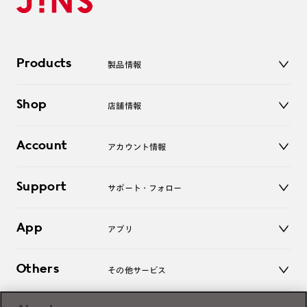
Products
製品情報
メガネ
Shop
店舗情報
サングラス
レンズ
店舗
コンタクトレンズ
Account
アカウント情報
オンラインショップ
老眼鏡
キッズ
マイページ／ログイン
Support
アクセサリー
サポート・フォロー
ログアウト
LINE公式アカウント
お知らせ
App
アプリ
よくあるご質問
ご利用ガイド
JINSアプリ
お問い合わせ
Others
その他サービス
3D WEB試着