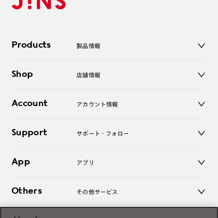
Products
製品情報
メガネ
Shop
店舗情報
サングラス
レンズ
店舗
コンタクトレンズ
Account
アカウント情報
オンラインショップ
老眼鏡
キッズ
マイページ／ログイン
Support
アクセサリー
サポート・フォロー
ログアウト
LINE公式アカウント
お知らせ
App
アプリ
よくあるご質問
ご利用ガイド
JINSアプリ
お問い合わせ
Others
その他サービス
3D WEB試着