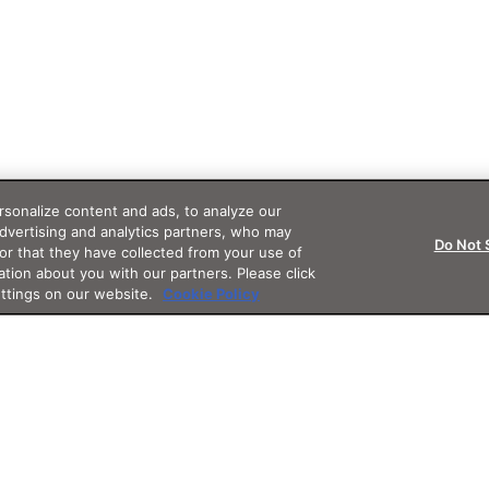
sonalize content and ads, to analyze our
advertising and analytics partners, who may
Do Not 
or that they have collected from your use of
ation about you with our partners. Please click
ettings on our website.
Cookie Policy