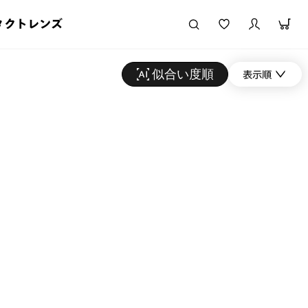
タクトレンズ
似合い度順
表示順