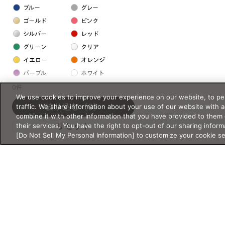
ブルー
グレー
ゴールド
ピンク
シルバー
レッド
グリーン
クリア
イエロー
オレンジ
パープル
ホワイト
0件
We use cookies to improve your experience on our website, to per
フレームの素材
traffic. We share information about your use of our website with 
絞り込む
（0）
combine it with other information that you have provided to them 
プラスチック系
their services. You have the right to opt-out of our sharing inform
リセット
[Do Not Sell My Personal Information] to customize your cookie s
樹脂
アセテート
サスティナブル素材
セルロイド