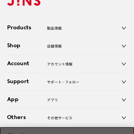
Products
製品情報
メガネ
Shop
店舗情報
サングラス
レンズ
店舗
コンタクトレンズ
Account
アカウント情報
オンラインショップ
老眼鏡
キッズ
マイページ／ログイン
Support
アクセサリー
サポート・フォロー
ログアウト
LINE公式アカウント
お知らせ
App
アプリ
よくあるご質問
ご利用ガイド
JINSアプリ
お問い合わせ
Others
その他サービス
3D WEB試着