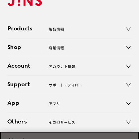
Products
製品情報
メガネ
Shop
店舗情報
サングラス
レンズ
店舗
コンタクトレンズ
Account
アカウント情報
オンラインショップ
老眼鏡
キッズ
マイページ／ログイン
Support
アクセサリー
サポート・フォロー
ログアウト
LINE公式アカウント
お知らせ
App
アプリ
よくあるご質問
ご利用ガイド
JINSアプリ
お問い合わせ
Others
その他サービス
3D WEB試着