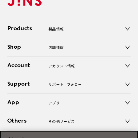
Products
製品情報
メガネ
Shop
店舗情報
サングラス
レンズ
店舗
コンタクトレンズ
Account
アカウント情報
オンラインショップ
老眼鏡
キッズ
マイページ／ログイン
Support
アクセサリー
サポート・フォロー
ログアウト
LINE公式アカウント
お知らせ
App
アプリ
よくあるご質問
ご利用ガイド
JINSアプリ
お問い合わせ
Others
その他サービス
3D WEB試着