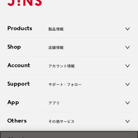
Products
製品情報
メガネ
Shop
店舗情報
サングラス
レンズ
店舗
コンタクトレンズ
Account
アカウント情報
オンラインショップ
老眼鏡
キッズ
マイページ／ログイン
Support
アクセサリー
サポート・フォロー
ログアウト
LINE公式アカウント
お知らせ
App
アプリ
よくあるご質問
ご利用ガイド
JINSアプリ
お問い合わせ
Others
その他サービス
3D WEB試着