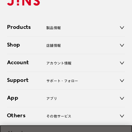
Products
製品情報
メガネ
Shop
店舗情報
サングラス
レンズ
店舗
コンタクトレンズ
Account
アカウント情報
オンラインショップ
老眼鏡
キッズ
マイページ／ログイン
Support
アクセサリー
サポート・フォロー
ログアウト
LINE公式アカウント
お知らせ
App
アプリ
よくあるご質問
ご利用ガイド
JINSアプリ
お問い合わせ
Others
その他サービス
3D WEB試着