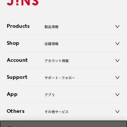
Products
製品情報
メガネ
Shop
店舗情報
サングラス
レンズ
店舗
コンタクトレンズ
Account
アカウント情報
オンラインショップ
老眼鏡
キッズ
マイページ／ログイン
Support
アクセサリー
サポート・フォロー
ログアウト
LINE公式アカウント
お知らせ
App
アプリ
よくあるご質問
ご利用ガイド
JINSアプリ
お問い合わせ
Others
その他サービス
3D WEB試着