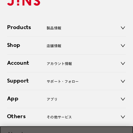
Products
製品情報
メガネ
Shop
店舗情報
サングラス
レンズ
店舗
コンタクトレンズ
Account
アカウント情報
オンラインショップ
老眼鏡
キッズ
マイページ／ログイン
Support
アクセサリー
サポート・フォロー
ログアウト
LINE公式アカウント
お知らせ
App
アプリ
よくあるご質問
ご利用ガイド
JINSアプリ
お問い合わせ
Others
その他サービス
3D WEB試着