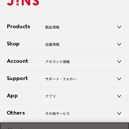
Products
製品情報
メガネ
Shop
店舗情報
サングラス
レンズ
店舗
コンタクトレンズ
Account
アカウント情報
オンラインショップ
老眼鏡
キッズ
マイページ／ログイン
Support
アクセサリー
サポート・フォロー
ログアウト
LINE公式アカウント
お知らせ
App
アプリ
よくあるご質問
ご利用ガイド
JINSアプリ
お問い合わせ
Others
その他サービス
3D WEB試着