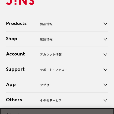
Products
製品情報
メガネ
Shop
店舗情報
サングラス
レンズ
店舗
コンタクトレンズ
Account
アカウント情報
オンラインショップ
老眼鏡
キッズ
マイページ／ログイン
Support
アクセサリー
サポート・フォロー
ログアウト
LINE公式アカウント
お知らせ
App
アプリ
よくあるご質問
ご利用ガイド
JINSアプリ
お問い合わせ
Others
その他サービス
3D WEB試着