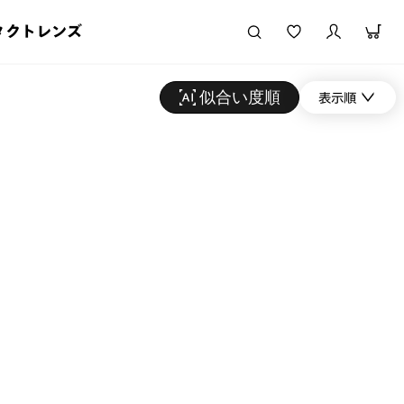
タクトレンズ
似合い度順
表示順