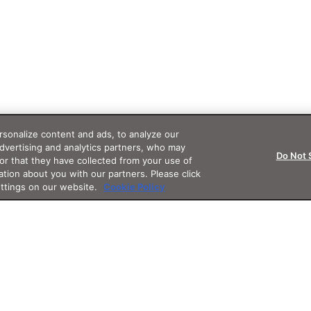
sonalize content and ads, to analyze our
advertising and analytics partners, who may
Do Not 
or that they have collected from your use of
ation about you with our partners. Please click
ettings on our website.
Cookie Policy