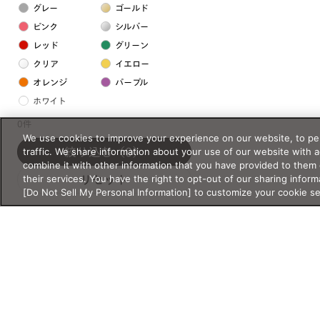
グレー
ゴールド
ピンク
シルバー
レッド
グリーン
クリア
イエロー
オレンジ
パープル
ホワイト
0件
We use cookies to improve your experience on our website, to per
フレームの素材
traffic. We share information about your use of our website with 
絞り込む
（0）
プラスチック系
combine it with other information that you have provided to them 
their services. You have the right to opt-out of our sharing inform
リセット
樹脂
[Do Not Sell My Personal Information] to customize your cookie s
アセテート
サスティナブル素材
セルロイド