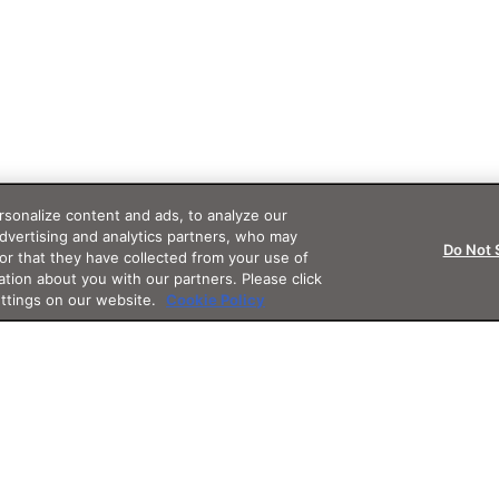
sonalize content and ads, to analyze our
advertising and analytics partners, who may
Do Not 
or that they have collected from your use of
ation about you with our partners. Please click
ettings on our website.
Cookie Policy