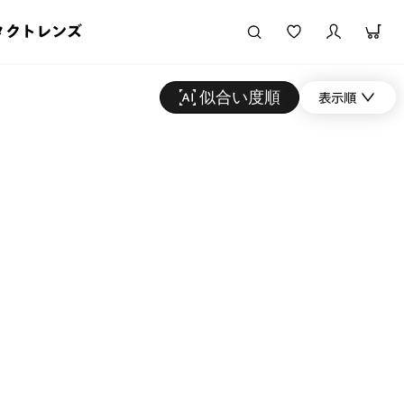
タクトレンズ
似合い度順
表示順