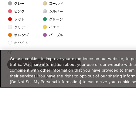
グレー
ゴールド
ピンク
シルバー
レッド
グリーン
クリア
イエロー
オレンジ
パープル
ホワイト
0件
We use cookies to improve your experience on our website, to per
フレームの素材
traffic. We share information about your use of our website with 
絞り込む
（0）
プラスチック系
combine it with other information that you have provided to them 
their services. You have the right to opt-out of our sharing inform
リセット
樹脂
[Do Not Sell My Personal Information] to customize your cookie s
アセテート
サスティナブル素材
セルロイド