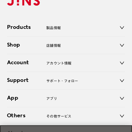
Products
製品情報
メガネ
Shop
店舗情報
サングラス
レンズ
店舗
コンタクトレンズ
Account
アカウント情報
オンラインショップ
老眼鏡
キッズ
マイページ／ログイン
Support
アクセサリー
サポート・フォロー
ログアウト
LINE公式アカウント
お知らせ
App
アプリ
よくあるご質問
ご利用ガイド
JINSアプリ
お問い合わせ
Others
その他サービス
3D WEB試着