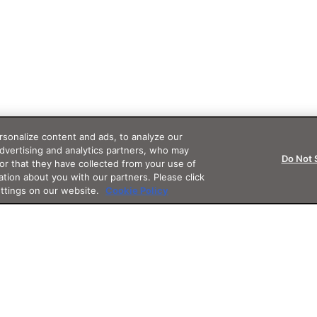
sonalize content and ads, to analyze our
advertising and analytics partners, who may
Do Not 
or that they have collected from your use of
ation about you with our partners. Please click
ettings on our website.
Cookie Policy