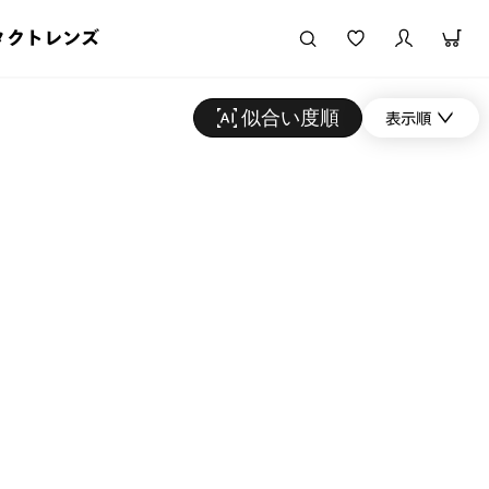
タクトレンズ
似合い度順
表示順