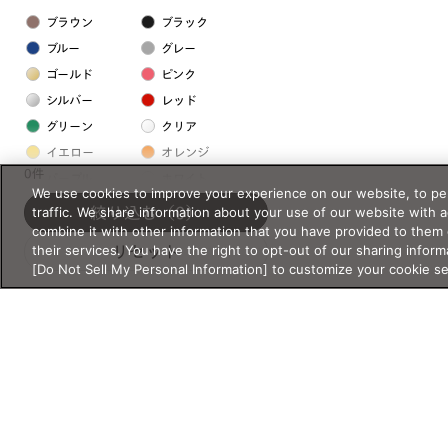
ブラウン
ブラック
ブルー
グレー
ゴールド
ピンク
シルバー
レッド
グリーン
クリア
イエロー
オレンジ
0件
パープル
ホワイト
We use cookies to improve your experience on our website, to per
traffic. We share information about your use of our website with 
絞り込む
（0）
combine it with other information that you have provided to them 
フレームの素材
their services. You have the right to opt-out of our sharing inform
リセット
プラスチック系
[Do Not Sell My Personal Information] to customize your cookie s
樹脂
アセテート
サスティナブル素材
セルロイド