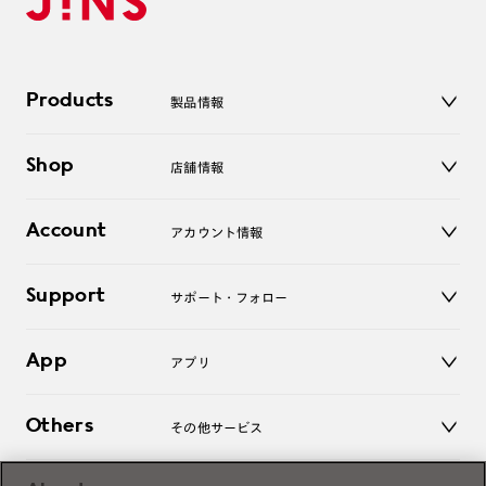
Products
製品情報
メガネ
Shop
店舗情報
サングラス
レンズ
店舗
コンタクトレンズ
Account
アカウント情報
オンラインショップ
老眼鏡
キッズ
マイページ／ログイン
Support
アクセサリー
サポート・フォロー
ログアウト
LINE公式アカウント
お知らせ
App
アプリ
よくあるご質問
ご利用ガイド
JINSアプリ
お問い合わせ
Others
その他サービス
3D WEB試着