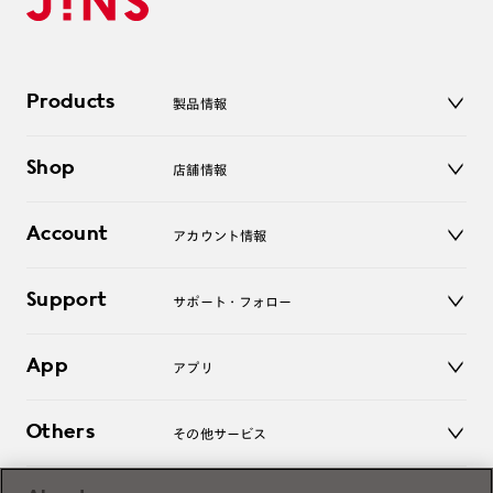
Products
製品情報
メガネ
Shop
店舗情報
サングラス
レンズ
店舗
コンタクトレンズ
Account
アカウント情報
オンラインショップ
老眼鏡
キッズ
マイページ／ログイン
Support
アクセサリー
サポート・フォロー
ログアウト
LINE公式アカウント
お知らせ
App
アプリ
よくあるご質問
ご利用ガイド
JINSアプリ
お問い合わせ
Others
その他サービス
3D WEB試着