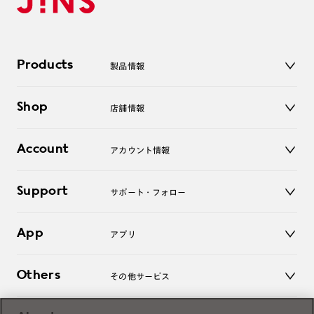
Products
製品情報
メガネ
Shop
店舗情報
サングラス
レンズ
店舗
コンタクトレンズ
Account
アカウント情報
オンラインショップ
老眼鏡
キッズ
マイページ／ログイン
Support
アクセサリー
サポート・フォロー
ログアウト
LINE公式アカウント
お知らせ
App
アプリ
よくあるご質問
ご利用ガイド
JINSアプリ
お問い合わせ
Others
その他サービス
3D WEB試着