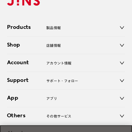
Products
製品情報
メガネ
Shop
店舗情報
サングラス
レンズ
店舗
コンタクトレンズ
Account
アカウント情報
オンラインショップ
老眼鏡
キッズ
マイページ／ログイン
Support
アクセサリー
サポート・フォロー
ログアウト
LINE公式アカウント
お知らせ
App
アプリ
よくあるご質問
ご利用ガイド
JINSアプリ
お問い合わせ
Others
その他サービス
3D WEB試着