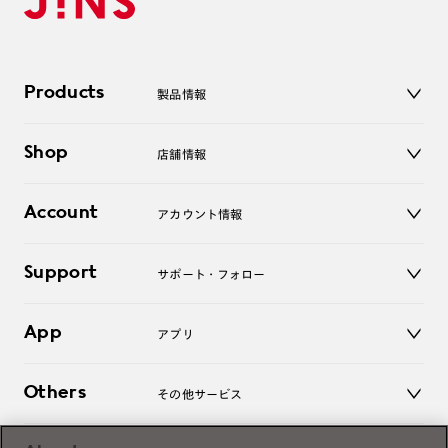
Products
製品情報
メガネ
Shop
店舗情報
サングラス
レンズ
店舗
コンタクトレンズ
Account
アカウント情報
オンラインショップ
老眼鏡
キッズ
マイページ／ログイン
Support
アクセサリー
サポート・フォロー
ログアウト
LINE公式アカウント
お知らせ
App
アプリ
よくあるご質問
ご利用ガイド
JINSアプリ
お問い合わせ
Others
その他サービス
3D WEB試着