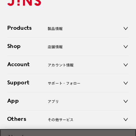
Products
製品情報
メガネ
Shop
店舗情報
サングラス
レンズ
店舗
コンタクトレンズ
Account
アカウント情報
オンラインショップ
老眼鏡
キッズ
マイページ／ログイン
Support
アクセサリー
サポート・フォロー
ログアウト
LINE公式アカウント
お知らせ
App
アプリ
よくあるご質問
ご利用ガイド
JINSアプリ
お問い合わせ
Others
その他サービス
3D WEB試着