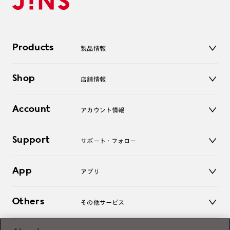
Products
製品情報
メガネ
Shop
店舗情報
サングラス
レンズ
店舗
コンタクトレンズ
Account
アカウント情報
オンラインショップ
老眼鏡
キッズ
マイページ／ログイン
Support
アクセサリー
サポート・フォロー
ログアウト
LINE公式アカウント
お知らせ
App
アプリ
よくあるご質問
ご利用ガイド
JINSアプリ
お問い合わせ
Others
その他サービス
3D WEB試着