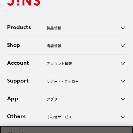
Products
製品情報
メガネ
Shop
店舗情報
サングラス
レンズ
店舗
コンタクトレンズ
Account
アカウント情報
オンラインショップ
老眼鏡
キッズ
マイページ／ログイン
Support
アクセサリー
サポート・フォロー
ログアウト
LINE公式アカウント
お知らせ
App
アプリ
よくあるご質問
ご利用ガイド
JINSアプリ
お問い合わせ
Others
その他サービス
3D WEB試着