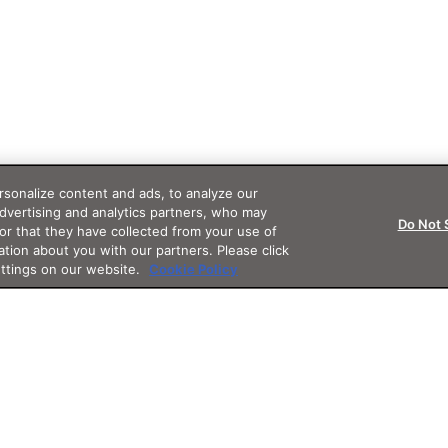
sonalize content and ads, to analyze our
advertising and analytics partners, who may
Do Not 
or that they have collected from your use of
ation about you with our partners. Please click
ettings on our website.
Cookie Policy