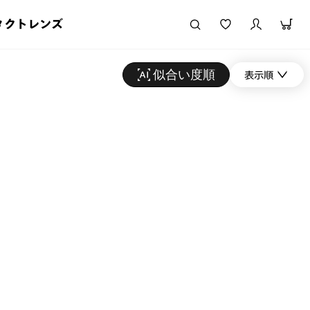
タクトレンズ
似合い度順
表示順