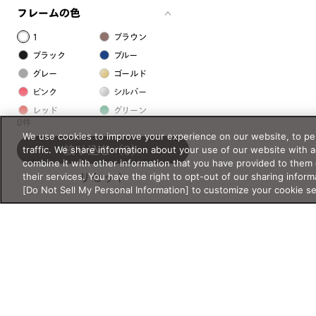
フレームの色
1
ブラウン
ブラック
ブルー
グレー
ゴールド
ピンク
シルバー
レッド
グリーン
0件
クリア
イエロー
We use cookies to improve your experience on our website, to per
オレンジ
パープル
traffic. We share information about your use of our website with 
絞り込む
（0）
combine it with other information that you have provided to them 
ホワイト
their services. You have the right to opt-out of our sharing inform
リセット
[Do Not Sell My Personal Information] to customize your cookie s
フレームの素材
プラスチック系
樹脂
アセテート