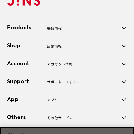
Products
製品情報
メガネ
Shop
店舗情報
サングラス
レンズ
店舗
コンタクトレンズ
Account
アカウント情報
オンラインショップ
老眼鏡
キッズ
マイページ／ログイン
Support
アクセサリー
サポート・フォロー
ログアウト
LINE公式アカウント
お知らせ
App
アプリ
よくあるご質問
ご利用ガイド
JINSアプリ
お問い合わせ
Others
その他サービス
3D WEB試着